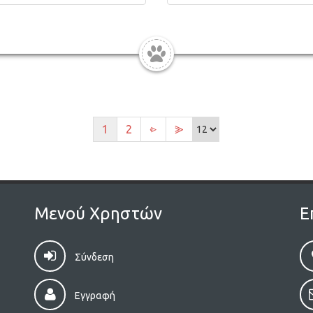
1
2
⩺
⪢
Μενού Χρηστών
Ε
Σύνδεση
Εγγραφή