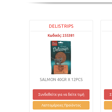
DELISTRIPS
Κωδικός: 255381
SALMON 40GR X 12PCS
Συνδεθείτε για να δείτε τιμή
Σ
Λεπτομέρειες Προϊόντος