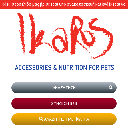
🚧 Η ιστοσελίδα μας βρίσκεται υπό ανακατασκευή και ενδέχεται να
υπάρχουν διαφορές στις διαθεσιμότητες των προϊόντων.
ΣΥΝΔΕΣΗ Β2Β
ΑΝΑΖΗΤΗΣΗ ΜΕ ΦΙΛΤΡΑ