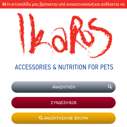
🚧 Η ιστοσελίδα μας βρίσκεται υπό ανακατασκευή και ενδέχεται να
υπάρχουν διαφορές στις διαθεσιμότητες των προϊόντων.
ΣΥΝΔΕΣΗ Β2Β
ΑΝΑΖΗΤΗΣΗ ΜΕ ΦΙΛΤΡΑ