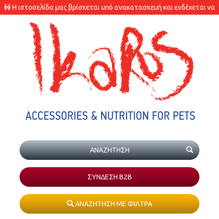
🚧 Η ιστοσελίδα μας βρίσκεται υπό ανακατασκευή και ενδέχεται να
υπάρχουν διαφορές στις διαθεσιμότητες των προϊόντων.
ΣΥΝΔΕΣΗ Β2Β
ΑΝΑΖΗΤΗΣΗ ΜΕ ΦΙΛΤΡΑ