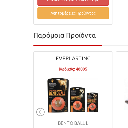
Λεπτομέρειες Προϊόντος
Παρόμοια Προϊόντα
EW
EVERLASTING
015
Κωδικός: 46005
 150g
BENTO BALL L