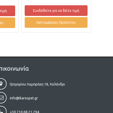
Συνδεθείτε για να δείτε τιμή
Συνδ
 τιμή
Λεπτομέρειες Προϊόντος
Λε
ος
πικοινωνία
Γρηγορίου Λαμπράκη 18, Χαλάνδρι
info@ikarospet.gr
+30 210 68.21.294