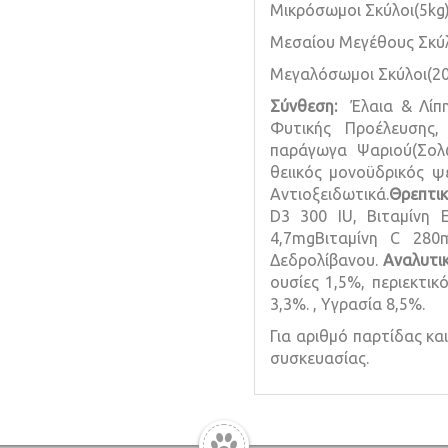
Μικρόσωμοι Σκύλοι(5kg):
Μεσαίου Μεγέθους Σκύλο
Μεγαλόσωμοι Σκύλοι(20k
Σύνθεση:
Έλαια & Λίπ
Φυτικής Προέλευσης,
παράγωγα Ψαριού(Σολω
θειικός μονοϋδρικός 
Αντιοξειδωτικά.
Θρεπτι
D3 300 IU, Βιταμίνη 
4,7mgΒιταμίνη C 28
Δεδρολίβανου.
Αναλυτι
ουσίες 1,5%, περιεκτικ
3,3%. , Υγρασία 8,5%.
Για αριθμό παρτίδας κα
συσκευασίας.