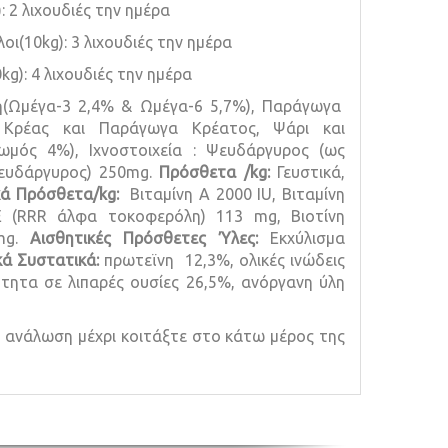
 2 λιχουδιές την ημέρα
ι(10kg): 3 λιχουδιές την ημέρα
g): 4 λιχουδιές την ημέρα
η(Ωμέγα-3 2,4% & Ωμέγα-6 5,7%), Παράγωγα
 Κρέας και Παράγωγα Κρέατος, Ψάρι και
μός 4%), Ιχνοστοιχεία : Ψευδάργυρος (ως
ψευδάργυρος) 250mg.
Πρόσθετα /
kg
:
Γευστικά,
κά Πρόσθετα/
kg
:
Βιταμίνη Α 2000 IU, Βιταμίνη
Ε (RRR άλφα τοκοφερόλη) 113 mg, Βιοτίνη
0mg.
Αισθητικές Πρόσθετες Ύλες:
Εκχύλισμα
κά Συστατικά:
πρωτεϊνη 12,3%, ολικές ινώδεις
ότητα σε λιπαρές ουσίες 26,5%, ανόργανη ύλη
ι ανάλωση μέχρι κοιτάξτε στο κάτω μέρος της