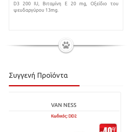
D3 200 IU, Βιταμίνη E 20 mg, Οξείδιο του
ψευδαργύρου 13mg.
Συγγενή Προϊόντα
ESS
VAN NESS
 DD2
Κωδικός: B2