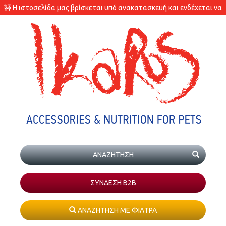
🚧 Η ιστοσελίδα μας βρίσκεται υπό ανακατασκευή και ενδέχεται να
υπάρχουν διαφορές στις διαθεσιμότητες των προϊόντων.
ΣΥΝΔΕΣΗ Β2Β
ΑΝΑΖΗΤΗΣΗ ΜΕ ΦΙΛΤΡΑ