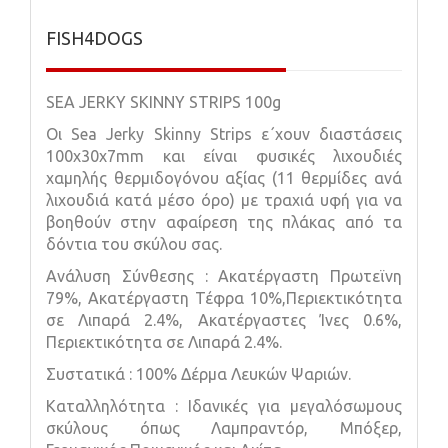
FISH4DOGS
SEA JERKY SKINNY STRIPS 100g
Οι
Sea Jerky Skinny Strips
ε΄χουν διαστάσεις
100χ30χ7mm και είναι φυσικές λιχουδιές
χαμηλής θερμιδογόνου αξίας (11 θερμίδες ανά
λιχουδιά κατά μέσο όρο) με τραχιά υφή για να
βοηθούν στην αφαίρεση της πλάκας από τα
δόντια του σκύλου σας.
Ανάλυση Σύνθεσης :
A
κατέργαστη Πρωτεϊνη
79%, Ακατέργαστη Τέφρα 10%,Περιεκτικότητα
σε Λιπαρά 2.4%, Ακατέργαστες Ίνες 0.6%,
Περιεκτικότητα σε Λιπαρά 2.4%.
Συστατικά : 100% Δέρμα Λευκών Ψαριών.
Καταλληλότητα :
I
δανικές για μεγαλόσωμους
σκύλους όπως Λαμπραντόρ, Μπόξερ,