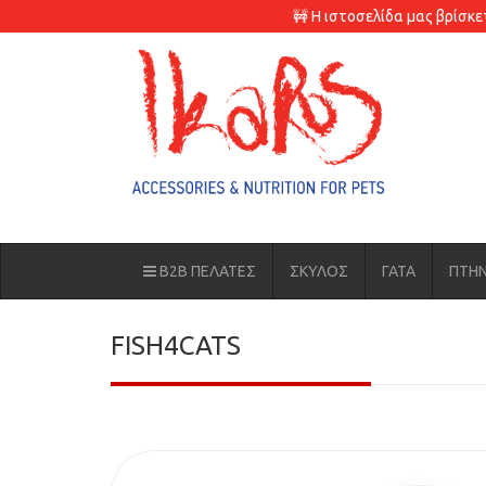
🚧 Η ιστοσελίδα μας βρίσκ
B2B ΠΕΛΑΤΕΣ
ΣΚΥΛΟΣ
ΓΑΤΑ
ΠΤΗ
FISH4CATS