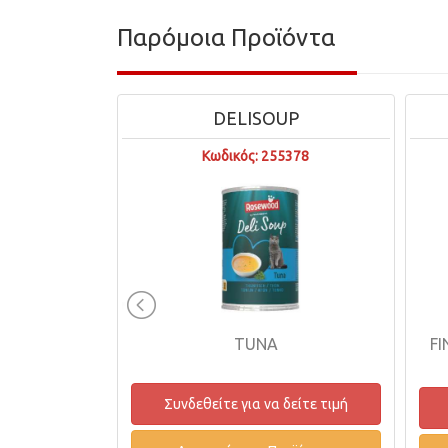
Παρόμοια Προϊόντα
TS
DELISOUP
W664
Κωδικός: 255378
LET WITH
TUNA
FI
0g
Συνδεθείτε για να δείτε τιμή
δείτε τιμή