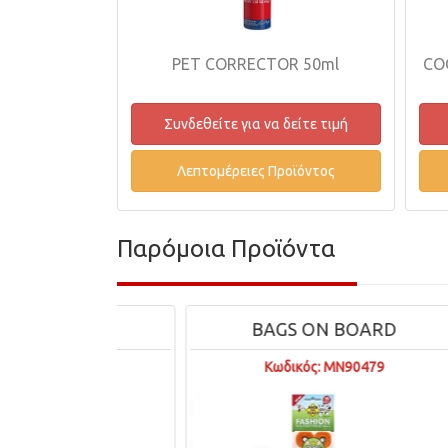
CO
PET CORRECTOR 50ml
Συνδεθείτε για να δείτε τιμή
Λεπτομέρειες Προϊόντος
Παρόμοια Προϊόντα
UTION
BAGS ON BOARD
0567
Κωδικός: MN90479