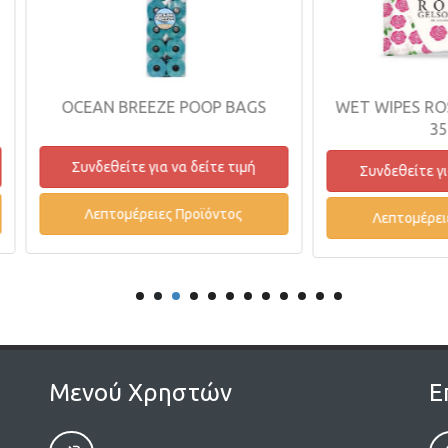
OCEAN BREEZE POOP BAGS
WET WIPES ROSA&GEL
35τεμ
Συνδεθείτε για να δείτε τιμή
Συνδεθείτε για να δείτε
Λεπτομέρειες Προϊόντος
Λεπτομέρειες Προϊόντ
Μενού Χρηστών
Ε