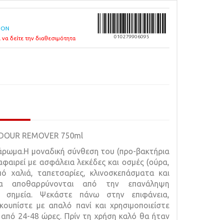
ION
010279906095
 να δείτε την διαθεσιμότητα
ODOUR REMOVER 750ml
άρωμα.Η μοναδική σύνθεση του (προ-βακτήρια
φαιρεί με ασφάλεια λεκέδες και οσμές (ούρα,
ό χαλιά, ταπετσαρίες, κλινοσκεπάσματα και
ια αποθαρρύνονται από την επανάληψη
α σημεία.
Ψεκάστε πάνω στην επιφάνεια,
κουπίστε με απαλό πανί και χρησιμοποιείστε
 από 24-48 ώρες. Πρίν τη χρήση καλό θα ήταν