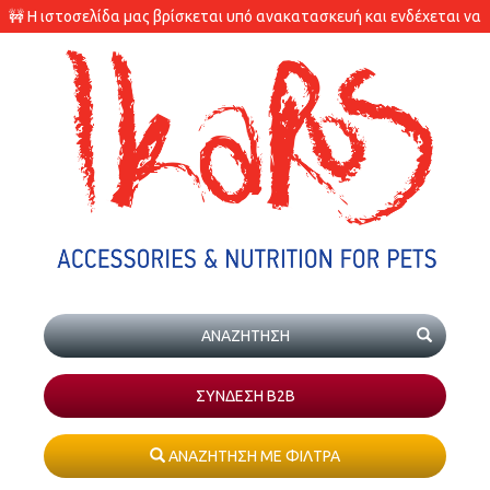
🚧 Η ιστοσελίδα μας βρίσκεται υπό ανακατασκευή και ενδέχεται να
υπάρχουν διαφορές στις διαθεσιμότητες των προϊόντων.
ΣΥΝΔΕΣΗ Β2Β
ΑΝΑΖΗΤΗΣΗ ΜΕ ΦΙΛΤΡΑ