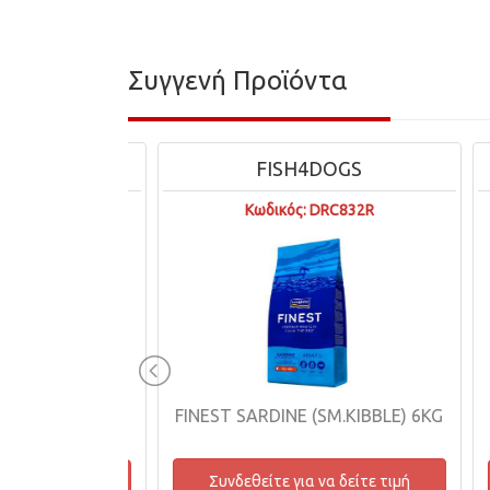
Συγγενή Προϊόντα
TER
FISH4DOGS
062
Κωδικός: DRC832R
FINEST SARDINE (SM.KIBBLE) 6KG
 600ml
Συνδεθείτε για να δείτε τιμή
δείτε τιμή