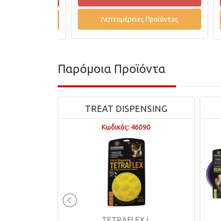
Λεπτομέρειες Προϊόντος
οϊόντος
Παρόμοια Προϊόντα
TREAT DISPENSING
Κωδικός: 46090
Κω
Ε
EASY
TETRAFLEX L