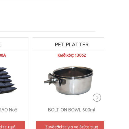
PET PLATTER
Κωδικός: 13062
FINEST 
 Νο5
BOLT ON BOWL 600ml
Συνδ
 τιμή
Συνδεθείτε για να δείτε τιμή