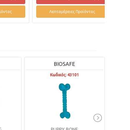
Λε
ος
Λεπτομέρειες Προϊόντος
BIOSAFE
STA
Κωδικός: 43101
Κωδικός
PUPPY BONE
EASYGLIDE DI