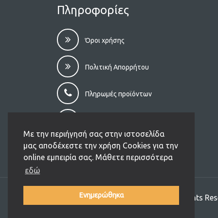
Πληροφορίες
Όροι χρήσης
Πολιτική Απορρήτου
Πληρωμές προϊόντων
Αποστολές προϊόντων
Με την περιήγησή σας στην ιστοσελίδα
μας αποδέχεστε την χρήση Cookies για την
Επιστροφές – Aκυρώσεις
online εμπειρία σας. Μάθετε περισσότερα
εδώ
Ενημερώθηκα
Copyright (C) 2026 Ikarospet.gr. All Rights Res
Designed and Developed by
JIT