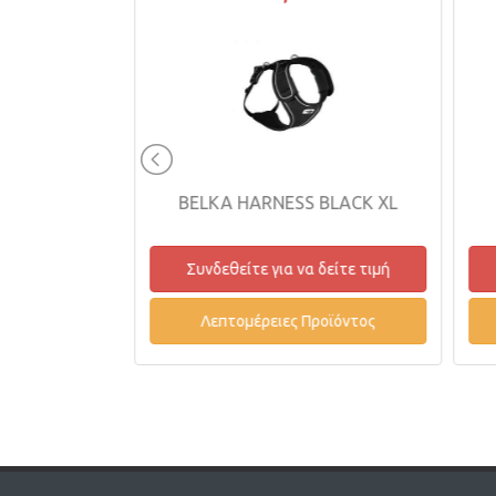
BLACK LRG
BELKA HARNESS BLACK XL
δείτε τιμή
Συνδεθείτε για να δείτε τιμή
οϊόντος
Λεπτομέρειες Προϊόντος