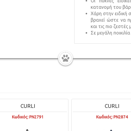
Οι πυκνές ειδικ
κατανομή του βάρ
Χάρη στην ειδική 
βραχεί ώστε να π
και τις πιο ζεστές 
Σε μεγάλη ποικιλί
CURLI
CURLI
Κωδικός: PN2791
Κωδικός: PN2874