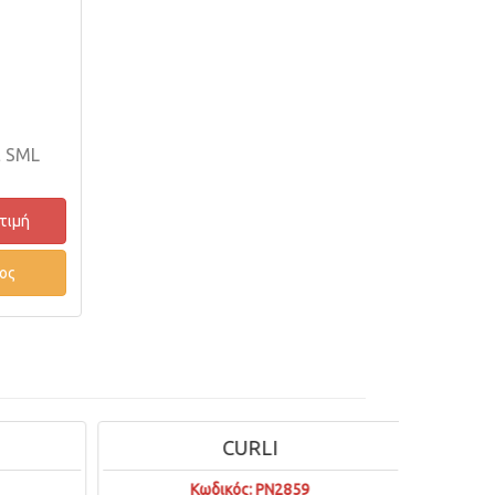
E SML
 τιμή
ος
CURLI
Κωδικός: PN2859