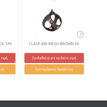
CK 3XS
CLASP AIR-MESH BROWN XS
BELK
 τιμή
Συνδεθείτε για να δείτε τιμή
Συνδ
ος
Λεπτομέρειες Προϊόντος
Λε