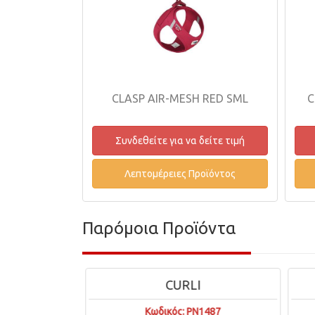
CLASP AIR-MESH RED SML
C
Συνδεθείτε για να δείτε τιμή
Λεπτομέρειες Προϊόντος
Παρόμοια Προϊόντα
CURLI
2793
Κωδικός: PN1487