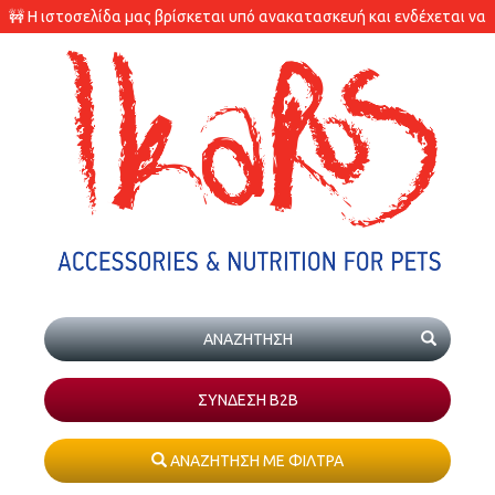
🚧 Η ιστοσελίδα μας βρίσκεται υπό ανακατασκευή και ενδέχεται να
υπάρχουν διαφορές στις διαθεσιμότητες των προϊόντων.
ΣΥΝΔΕΣΗ Β2Β
ΑΝΑΖΗΤΗΣΗ ΜΕ ΦΙΛΤΡΑ