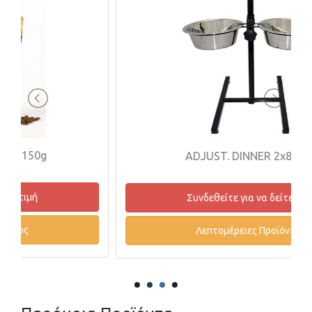
ADJUST. DINNER 2x800ml
Συνδεθείτε για να δείτε τιμή
Λεπτομέρειες Προϊόντος