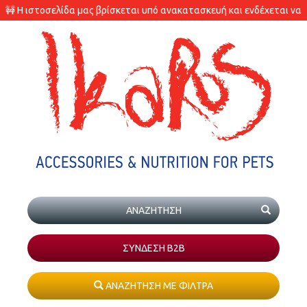
🚧 Η ιστοσελίδα μας βρίσκεται υπό ανακατασκευή και ενδέχεται να
υπάρχουν διαφορές στις διαθεσιμότητες των προϊόντων.
ΣΥΝΔΕΣΗ Β2Β
ΑΝΑΖΗΤΗΣΗ ΜΕ ΦΙΛΤΡΑ