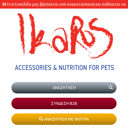
🚧 Η ιστοσελίδα μας βρίσκεται υπό ανακατασκευή και ενδέχεται να
υπάρχουν διαφορές στις διαθεσιμότητες των προϊόντων.
ΣΥΝΔΕΣΗ Β2Β
ΑΝΑΖΗΤΗΣΗ ΜΕ ΦΙΛΤΡΑ