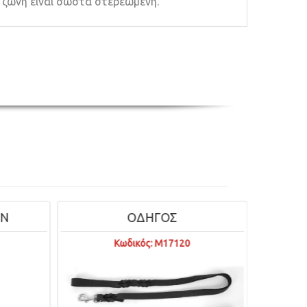
η ζώνη είναι σωστά στερεωμένη.
ΟΔΗΓΟΣ
VET'S BEST
Κωδικός: M17120
Κωδικός: MN80362