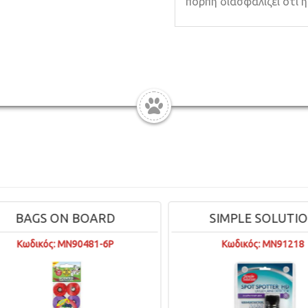
πόρπη διασφαλίζει ότι 
RD
SIMPLE SOLUTION
-6P
Κωδικός: MN91218