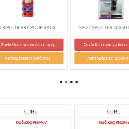
P BAGS
SPOT SPOTTER FLASH LIGHT
ΔΕΡΜ
τε τιμή
Συνδεθείτε για να δείτε τιμή
Συ
ντος
Λεπτομέρειες Προϊόντος
CURLI
CURLI
Κωδικός: PN3407
Κωδικός: PN2972