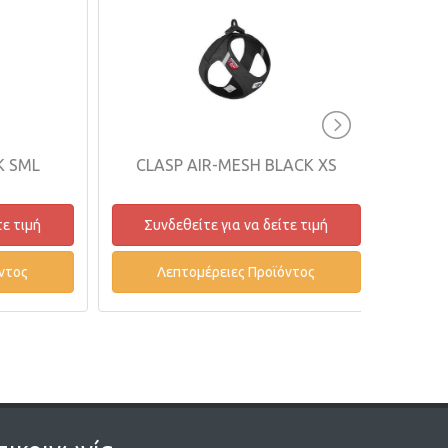
SML
CLASP AIR-MESH BLACK XS
CLAS
 τιμή
Συνδεθείτε για να δείτε τιμή
Συνδ
ος
Λεπτομέρειες Προϊόντος
Λε