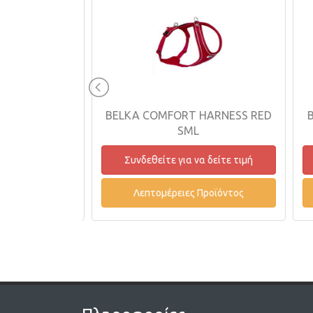
-MESH BLUE
BELKA COMFORT HARNESS RED
BE
SML
δείτε τιμή
Συνδεθείτε για να δείτε τιμή
οϊόντος
Λεπτομέρειες Προϊόντος