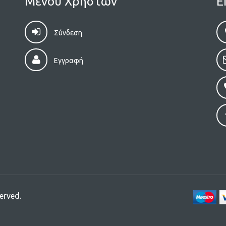
Μενού Χρηστών
Ε
Σύνδεση
Εγγραφή
erved.