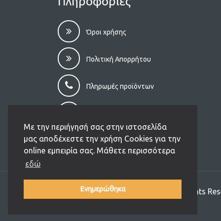
Πληροφορίες
Όροι χρήσης
Πολιτική Απορρήτου
Πληρωμές προϊόντων
Αποστολές προϊόντων
Με την περιήγησή σας στην ιστοσελίδα
μας αποδέχεστε την χρήση Cookies για την
Επιστροφές – Aκυρώσεις
online εμπειρία σας. Μάθετε περισσότερα
εδώ
Ενημερώθηκα
Copyright (C) 2026 Ikarospet.gr. All Rights Res
Designed and Developed by
JIT