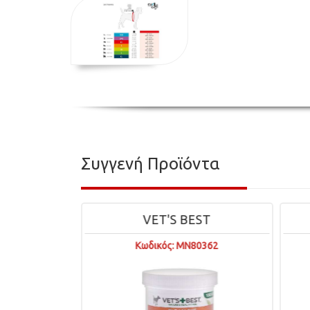
Συγγενή Προϊόντα
VET'S BEST
BAGS ON BOA
Κωδικός: MN80362
Κωδικός: MN90481