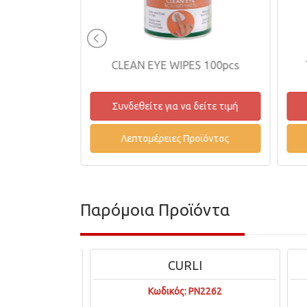
CLEAN EYE WIPES 100pcs
TRIPLE BERRY POO
Συνδεθείτε για να δείτε τιμή
Συνδεθείτε για να δεί
Λεπτομέρειες Προϊόντος
Λεπτομέρειες Προϊό
Παρόμοια Προϊόντα
CURLI
3423
Κωδικός: PN2262