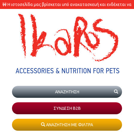
🚧 Η ιστοσελίδα μας βρίσκεται υπό ανακατασκευή και ενδέχεται να
υπάρχουν διαφορές στις διαθεσιμότητες των προϊόντων.
ΣΥΝΔΕΣΗ Β2Β
ΑΝΑΖΗΤΗΣΗ ΜΕ ΦΙΛΤΡΑ