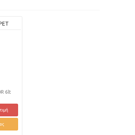
PET
R 6lt
 τιμή
ος