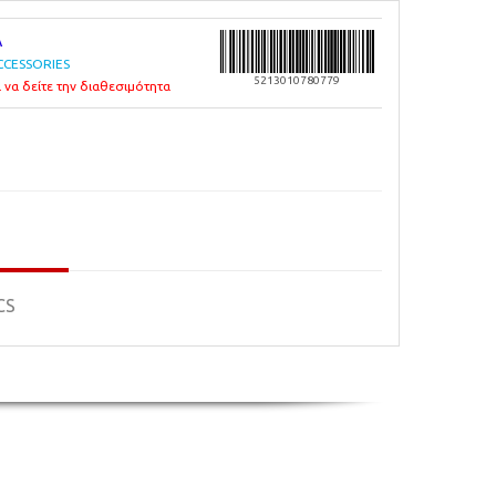
A
CCESSORIES
5213010780779
 να δείτε την διαθεσιμότητα
CS