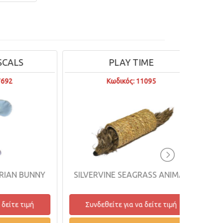
S
PLAY TIME
Κωδικός: 11095
 BUNNY
SILVERVINE SEAGRASS ANIMAL
MERM
 τιμή
Συνδεθείτε για να δείτε τιμή
Συνδ