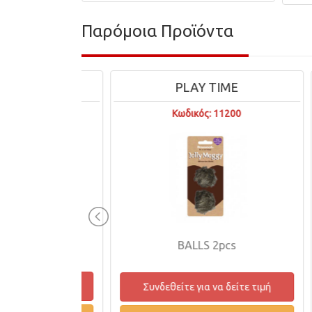
Παρόμοια Προϊόντα
ME
PLAY TIME
209
Κωδικός: 11200
SER BIRD
BALLS 2pcs
δείτε τιμή
Συνδεθείτε για να δείτε τιμή