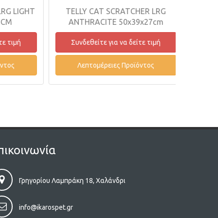
G LIGHT
TELLY CAT SCRATCHER LRG
SWIN
M
ANTHRACITE 50x39x27cm
Y
 τιμή
Συνδεθείτε για να δείτε τιμή
Συνδ
ος
Λεπτομέρειες Προϊόντος
Λε
πικοινωνία
Γρηγορίου Λαμπράκη 18, Χαλάνδρι
info@ikarospet.gr