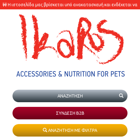
🚧 Η ιστοσελίδα μας βρίσκεται υπό ανακατασκευή και ενδέχεται να
υπάρχουν διαφορές στις διαθεσιμότητες των προϊόντων.
ΣΥΝΔΕΣΗ Β2Β
ΑΝΑΖΗΤΗΣΗ ΜΕ ΦΙΛΤΡΑ