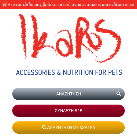
🚧 Η ιστοσελίδα μας βρίσκεται υπό ανακατασκευή και ενδέχεται να
υπάρχουν διαφορές στις διαθεσιμότητες των προϊόντων.
ΣΥΝΔΕΣΗ Β2Β
ΑΝΑΖΗΤΗΣΗ ΜΕ ΦΙΛΤΡΑ