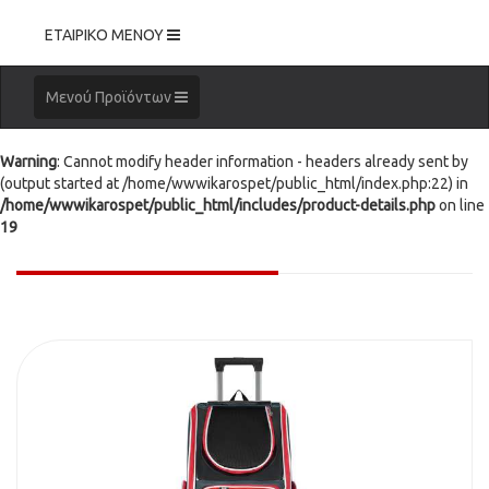
Toggle
ΕΤΑΙΡΙΚΟ ΜΕΝΟΥ
navigation
Toggle
Μενού Προϊόντων
navigation
Warning
: Cannot modify header information - headers already sent by
(output started at /home/wwwikarospet/public_html/index.php:22) in
/home/wwwikarospet/public_html/includes/product-details.php
on line
19