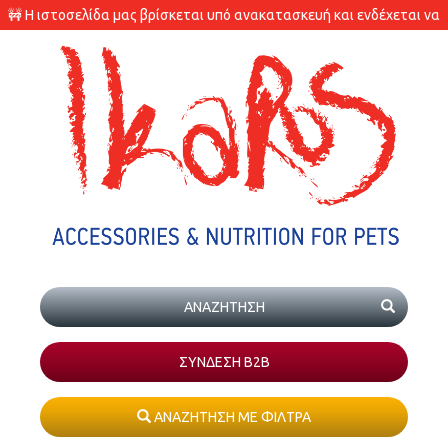
🚧 Η ιστοσελίδα μας βρίσκεται υπό ανακατασκευή και ενδέχεται να
υπάρχουν διαφορές στις διαθεσιμότητες των προϊόντων.
ΣΥΝΔΕΣΗ Β2Β
ΑΝΑΖΗΤΗΣΗ ΜΕ ΦΙΛΤΡΑ