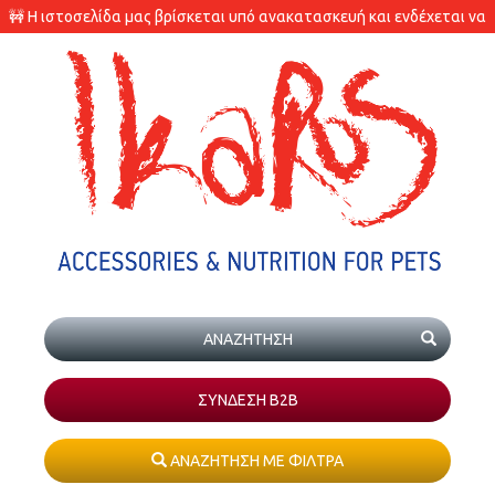
🚧 Η ιστοσελίδα μας βρίσκεται υπό ανακατασκευή και ενδέχεται να
υπάρχουν διαφορές στις διαθεσιμότητες των προϊόντων.
ΣΥΝΔΕΣΗ Β2Β
ΑΝΑΖΗΤΗΣΗ ΜΕ ΦΙΛΤΡΑ