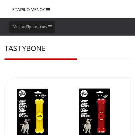
Toggle
ΕΤΑΙΡΙΚΟ ΜΕΝΟΥ
navigation
Toggle
Μενού Προϊόντων
navigation
TASTYBONE