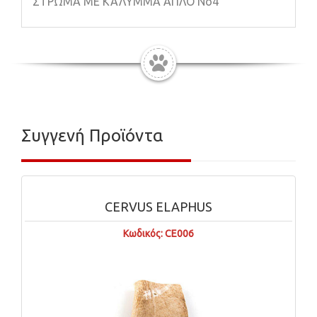
ΣΤΡΩΜΑ ΜΕ ΚΑΛΥΜΜΑ ΑΠΛΟ Νο4
Συγγενή Προϊόντα
CERVUS ELAPHUS
Π
Κωδικός: CE006
Κωδ