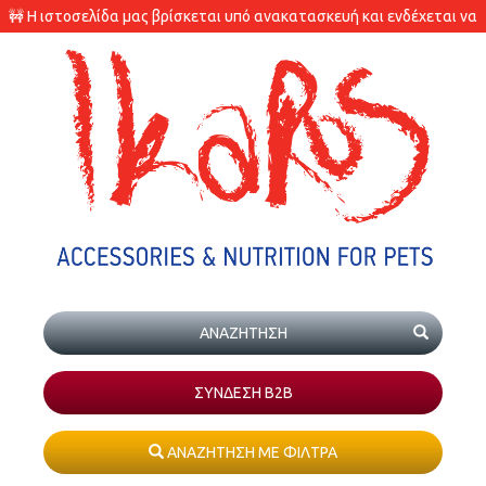
🚧 Η ιστοσελίδα μας βρίσκεται υπό ανακατασκευή και ενδέχεται να
υπάρχουν διαφορές στις διαθεσιμότητες των προϊόντων.
ΣΥΝΔΕΣΗ Β2Β
ΑΝΑΖΗΤΗΣΗ ΜΕ ΦΙΛΤΡΑ