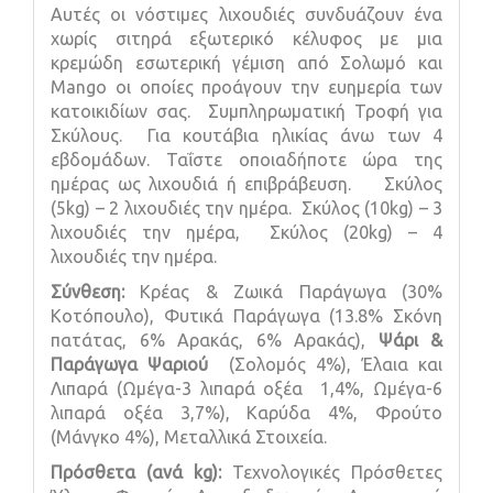
Αυτές οι νόστιμες λιχουδιές συνδυάζουν ένα
χωρίς σιτηρά εξωτερικό κέλυφος με μια
κρεμώδη εσωτερική γέμιση από Σολωμό και
Mango οι οποίες προάγουν την ευημερία των
κατοικιδίων σας. Συμπληρωματική Τροφή για
Σκύλους. Για κουτάβια ηλικίας άνω των 4
εβδομάδων. Ταΐστε οποιαδήποτε ώρα της
ημέρας ως λιχουδιά ή επιβράβευση. Σκύλος
(5kg) – 2 λιχουδιές την ημέρα. Σκύλος (10kg) – 3
λιχουδιές την ημέρα, Σκύλος (20kg) – 4
λιχουδιές την ημέρα.
Σύνθεση:
Κρέας & Ζωικά Παράγωγα (30%
Κοτόπουλο), Φυτικά Παράγωγα (13.8% Σκόνη
πατάτας, 6% Αρακάς, 6% Αρακάς),
Ψάρι &
Παράγωγα Ψαριού
(Σολομός 4%), Έλαια και
Λιπαρά (Ωμέγα-3 λιπαρά οξέα 1,4%, Ωμέγα-6
λιπαρά οξέα 3,7%), Καρύδα 4%, Φρούτο
(Μάνγκο 4%), Μεταλλικά Στοιχεία.
Πρόσθετα (ανά
kg
):
Τεχνολογικές Πρόσθετες