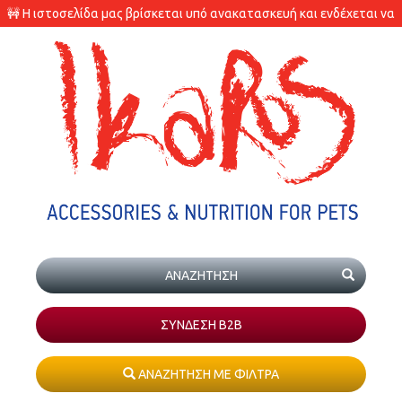
🚧 Η ιστοσελίδα μας βρίσκεται υπό ανακατασκευή και ενδέχεται να
υπάρχουν διαφορές στις διαθεσιμότητες των προϊόντων.
ΣΥΝΔΕΣΗ Β2Β
ΑΝΑΖΗΤΗΣΗ ΜΕ ΦΙΛΤΡΑ