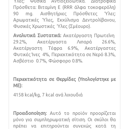
Ύλες: Φυσικά Αντιοξειδωτικά. Διατροφικά
Πρόσθετα: Βιταμίνη E (RRR άλφα τοκοφερόλη)
90 mg. Αισθητήριες Πρόσθετες Ύλες:
Αρωματικές Ύλες, Εκχύλισμα Δεντρολίβανου,
Φυσικές Χρωστικές Ύλες (Σμέουρο).
Αναλυτικά Συστατικά:
Ακατέργαστη Πρωτεΐνη
29.2%, Ακατέργαστα Λιπαρά 26.6%,
Ακατέργαστη Τέφρα 6.9%, Ακατέργαστες
Φυτικές Ίνες 4%, Περιεκτικότητα σε Νερό 8.3%,
Ασβέστιο 0.7%, Φώσφορο 0.8%.
Περιεκτικότητα σε Θερμίδες (Υπολογίστηκε με
ME
):
4158 kcal/kg, 7 kcal ανά λιχουδιά
Προειδοποίηση:
Αυτό το προϊόν προορίζεται
μόνο για συμπληρωματική σίτιση. Οι σκύλοι θα
πρέπει να επιτηρούνται συνεχώς κατά τη