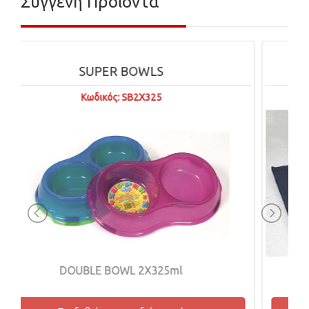
Συγγενή Προϊόντα
BED TIME
Κωδικός: Σ10070Α
ΣΤΡΩΜΑ ΜΕ ΚΑΛΥΜΜΑ ΑΠΛΟ Νο4