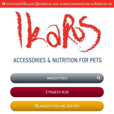
🚧 Η ιστοσελίδα μας βρίσκεται υπό ανακατασκευή και ενδέχεται να
υπάρχουν διαφορές στις διαθεσιμότητες των προϊόντων.
ΣΥΝΔΕΣΗ Β2Β
ΑΝΑΖΗΤΗΣΗ ΜΕ ΦΙΛΤΡΑ