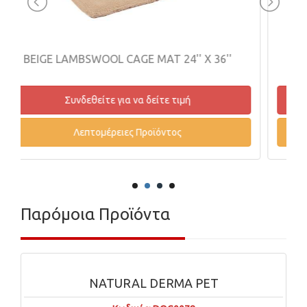
4'' X 36''
SKIN & COAT 70g
ιμή
Συνδεθείτε για να δείτε τιμή
ς
Λεπτομέρειες Προϊόντος
Παρόμοια Προϊόντα
NATURAL DERMA PET