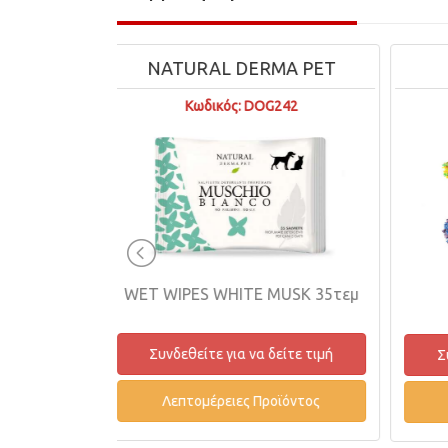
ERMA PET
NUTS FOR KNOTS
DOG242
Κωδικός: 16001
E MUSK 35τεμ
2 KNOT ROPE SM
να δείτε τιμή
Συνδεθείτε για να δείτε τιμή
 Προϊόντος
Λεπτομέρειες Προϊόντος