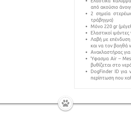
Ελαστικά καλύμμα
από ακούσιο άνοι
2 σημεία στερέωσ
τράβηγμα)
Μόνο 220 gr (μέγε
Ελαστικοί ιμάντες
Λαβή με επένδυση
και να τον βοηθά 
Ανακλαστήρας για
Ύφασμα Αir – Mes
βυθίζεται στο νερ
DogFinder ID για
περίπτωση που χα