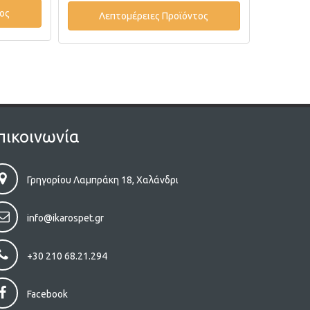
ος
Λεπτομέρειες Προϊόντος
Λε
πικοινωνία
Γρηγορίου Λαμπράκη 18, Χαλάνδρι
info@ikarospet.gr
+30 210 68.21.294
Facebook