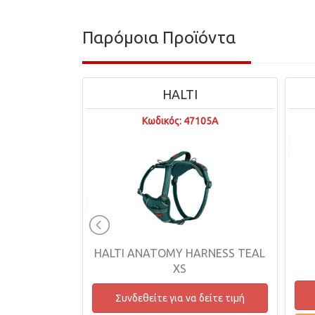
Παρόμοια Προϊόντα
HALTI
3440
Κωδικός: 47105A
SP VEST
HALTI ANATOMY HARNESS TEAL
 GRAY MED
XS
δείτε τιμή
Συνδεθείτε για να δείτε τιμή