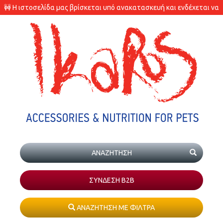
🚧 Η ιστοσελίδα μας βρίσκεται υπό ανακατασκευή και ενδέχεται να
υπάρχουν διαφορές στις διαθεσιμότητες των προϊόντων.
ΣΥΝΔΕΣΗ Β2Β
ΑΝΑΖΗΤΗΣΗ ΜΕ ΦΙΛΤΡΑ