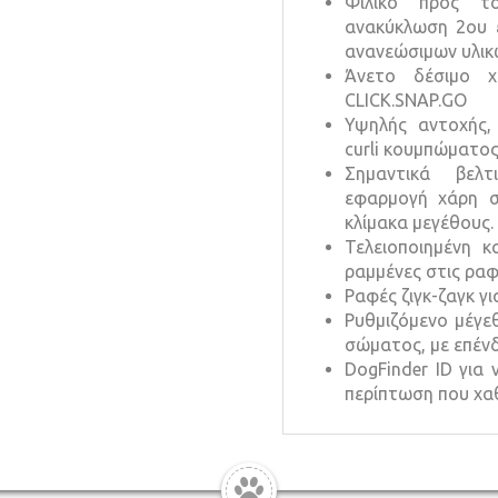
Φιλικό προς το
ανακύκλωση 2ου ε
ανανεώσιμων υλικ
Άνετο δέσιμο 
CLICK.SNAP.GO
Υψηλής αντοχής, 
curli κουμπώματος
Σημαντικά βελτ
εφαρμογή χάρη σ
κλίμακα μεγέθους.
Τελειοποιημένη κ
ραμμένες στις ραφ
Ραφές ζιγκ-ζαγκ γ
Ρυθμιζόμενο μέγεθ
σώματος, με επένδ
DogFinder ID για
περίπτωση που χαθ