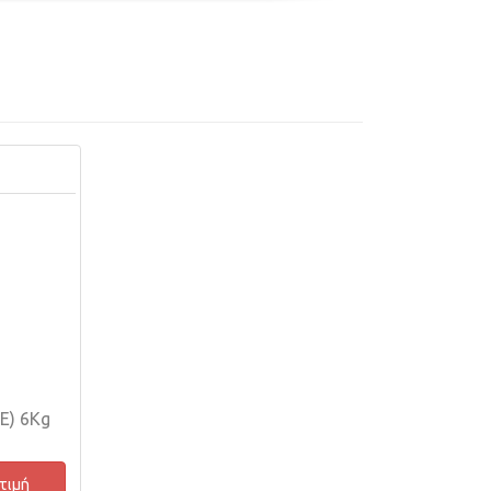
LE) 6Kg
 τιμή