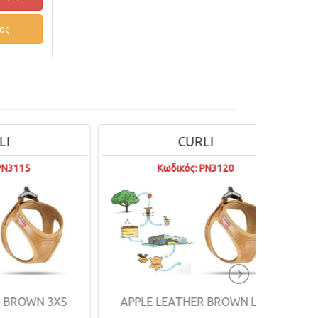
ος
CURLI
Κωδικός: PN3120
N 3XS
APPLE LEATHER BROWN LRG
APPL