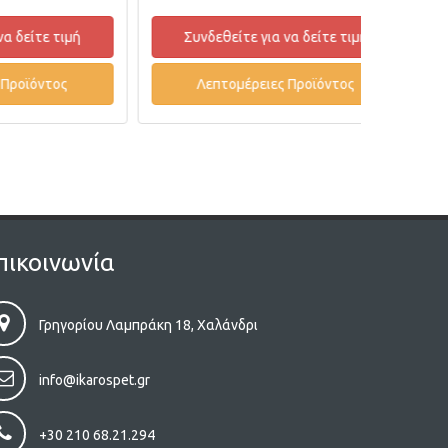
 τιμή
Συνδεθείτε για να δείτε τιμή
Συνδ
ος
Λεπτομέρειες Προϊόντος
Λε
πικοινωνία
Γρηγορίου Λαμπράκη 18, Χαλάνδρι
info@ikarospet.gr
+30 210 68.21.294