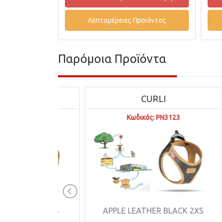
Λεπτομέρειες Προϊόντος
Παρόμοια Προϊόντα
CURLI
3124
Κωδικός: PN3123
BLACK XS
APPLE LEATHER BLACK 2XS
A