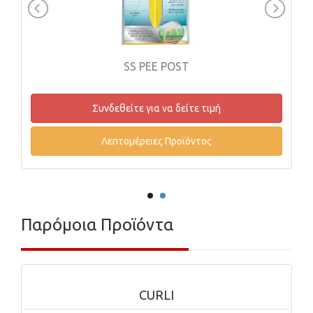
OST
FINEST MACKEREL WET COMP
δείτε τιμή
Συνδεθείτε για να δείτε τ
ροϊόντος
Λεπτομέρειες Προϊόντο
Παρόμοια Προϊόντα
CURLI