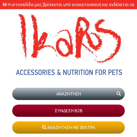
🚧 Η ιστοσελίδα μας βρίσκεται υπό ανακατασκευή και ενδέχεται να
υπάρχουν διαφορές στις διαθεσιμότητες των προϊόντων.
ΣΥΝΔΕΣΗ Β2Β
ΑΝΑΖΗΤΗΣΗ ΜΕ ΦΙΛΤΡΑ