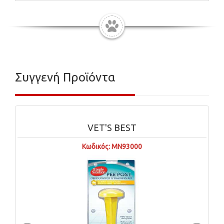
Συγγενή Προϊόντα
EST
FISH4DOGS
93000
Κωδικός: DMW112R