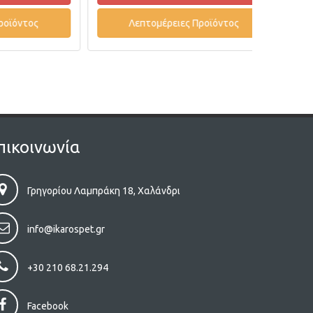
ος
Λεπτομέρειες Προϊόντος
Λε
πικοινωνία
Γρηγορίου Λαμπράκη 18, Χαλάνδρι
info@ikarospet.gr
+30 210 68.21.294
Facebook