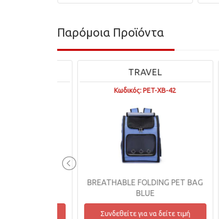
Παρόμοια Προϊόντα
L
TRAVEL
B-N081
Κωδικός: PET-XB-42
SHOULDER
BREATHABLE FOLDING PET BAG
F
AG
BLUE
δείτε τιμή
Συνδεθείτε για να δείτε τιμή