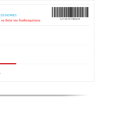
CCESSORIES
5213010786634
 να δείτε την διαθεσιμότητα
L