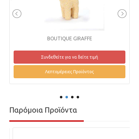
BOUTIQUE GIRAFFE
ΕΚΠ
Συνδεθείτε για να δείτε τιμή
Λεπτομέρειες Προϊόντος
Παρόμοια Προϊόντα