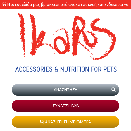
🚧 Η ιστοσελίδα μας βρίσκεται υπό ανακατασκευή και ενδέχεται να
υπάρχουν διαφορές στις διαθεσιμότητες των προϊόντων.
ΣΥΝΔΕΣΗ Β2Β
ΑΝΑΖΗΤΗΣΗ ΜΕ ΦΙΛΤΡΑ